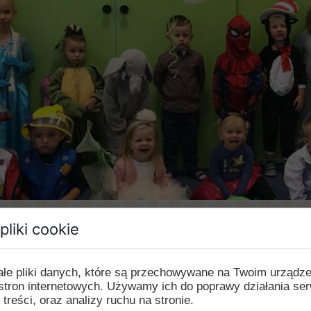
pliki cookie
czenie naszej podróży po bajkowym świecie, dzieci bra
tał również rozstrzygnięty konkurs plastyczny.
Serdeczn
e.
ałe pliki danych, które są przechowywane na Twoim urządz
stron internetowych. Używamy ich do poprawy działania ser
 treści, oraz analizy ruchu na stronie.