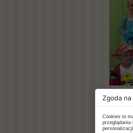
Zgoda na 
Na zakoń
dnia zos
konkursi
Cookies to m
przeglądania 
personalizacji