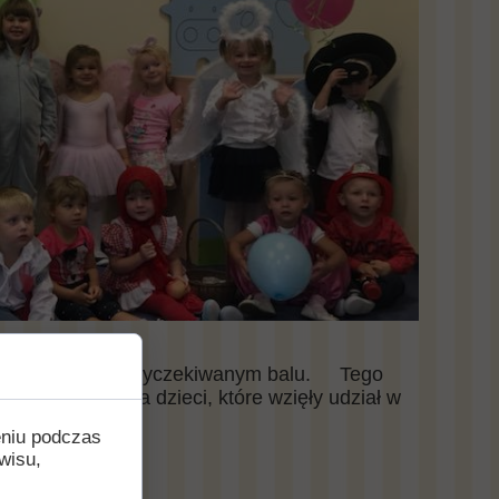
ły udział długo wyczekiwanym balu.
Tego
e gratulacje dla dzieci, które wzięły udział w
eniu podczas
wisu,