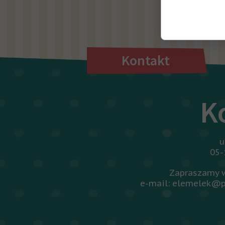
Wróć d
Kontakt
K
u
05-
Zapraszamy w
e-mail: elemelek@p