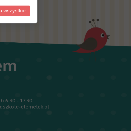
a wszystkie
iem
 6.30 - 17.30
dszkole-elemelek.pl