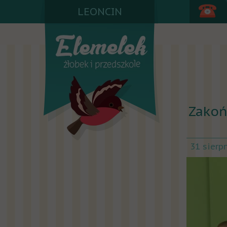
LEONCIN
Zakoń
31 sierp