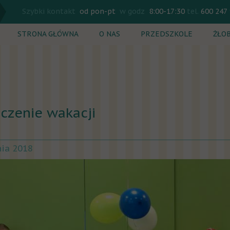
Szybki kontakt
od pon-pt
w godz
8:00-17:30
tel.
600 247
STRONA GŁÓWNA
O NAS
PRZEDSZKOLE
ŻŁO
Rekrutacja
Rekr
Plan dnia
Plan
Zajęcia dodatkowe
Zaję
czenie wakacji
Cennik
Cenn
nia 2018