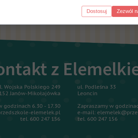
Dostosuj
Zezwól n
o listy aktualności
ontakt z Elemelk
l. Wojska Polskiego 249
ul. Podleśna 33
152 Janów-Mikołajówka
Leoncin
 godzinach 6.30 - 17.30
Zapraszamy w godzinach
rzedszkole-elemelek.pl
e-mail: elemelek@prze
tel. 600 247 156
tel. 600 247 156