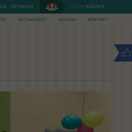
 156 787 910 619
STREFA
RODZICA
BEK
AKTUALNOŚCI
GALERIA
KONTAKT
utacja
Jadłospis
 dnia
Kalendarium
cia dodatkowe
Komunikaty
ik