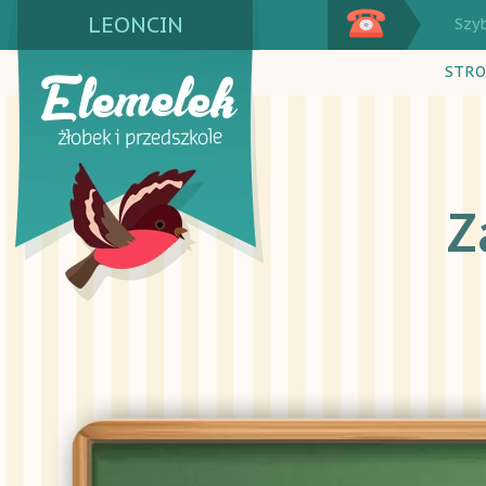
LEONCIN
Szy
STRO