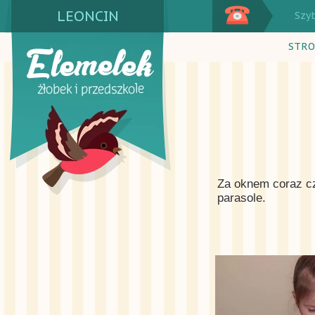
LEONCIN
Szy
STRO
Za oknem coraz cz
parasole.