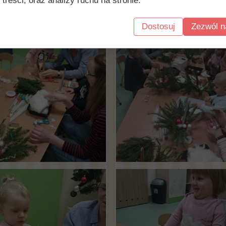
 treści, oraz analizy ruchu na stronie.
Dostosuj
Zezwól n