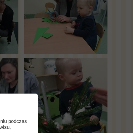
eniu podczas
wisu,