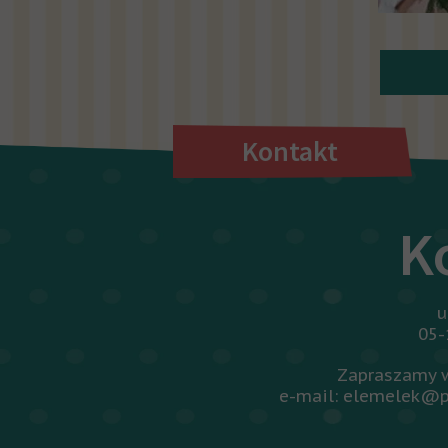
Kontakt
K
u
05-
Zapraszamy w
e-mail: elemelek@p