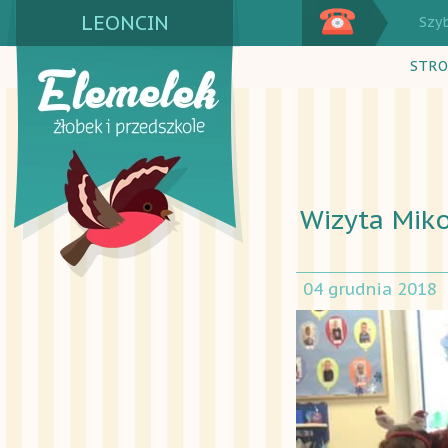
LEONCIN
Szy
STRO
Wizyta Miko
04 grudnia 2018