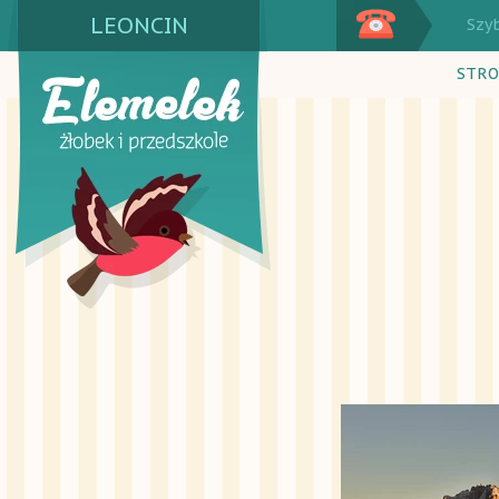
LEONCIN
Szy
STRO