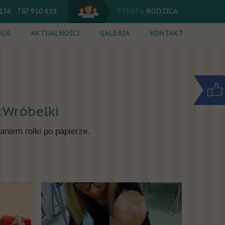
 156 787 910 619
STREFA
RODZICA
BEK
AKTUALNOŚCI
GALERIA
KONTAKT
utacja
Jadłospis
 dnia
Kalendarium
cia dodatkowe
Komunikaty
:Wróbelki
ik
niem rolki po papierze.