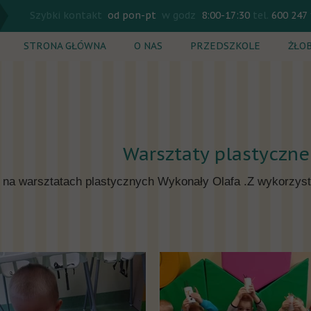
Szybki kontakt
od pon-pt
w godz
8:00-17:30
tel.
600 247
STRONA GŁÓWNA
O NAS
PRZEDSZKOLE
ŻŁO
Rekrutacja
Rekr
Plan dnia
Plan
Zajęcia dodatkowe
Zaję
Warsztaty plastyczne
Cennik
Cenn
 na warsztatach plastycznych Wykonały Olafa .Z wykorzysta