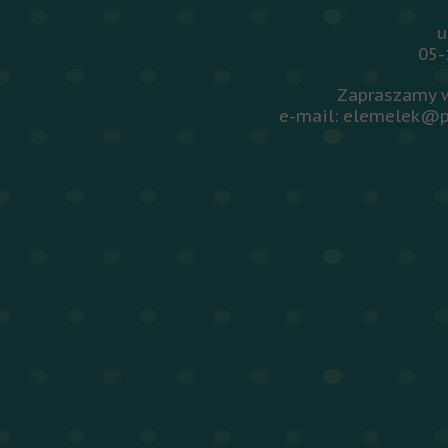
u
05-
Zapraszamy w
e-mail: elemelek@p