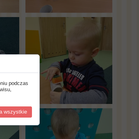
eniu podczas
wisu,
a wszystkie