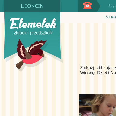
LEONCIN
Szy
STRO
Z okazji zbliżając
Wiosnę. Dzięki Na