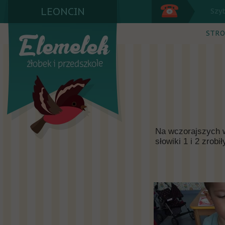
LEONCIN
Szy
STRO
Na wczorajszych w
słowiki 1 i 2 zrobi