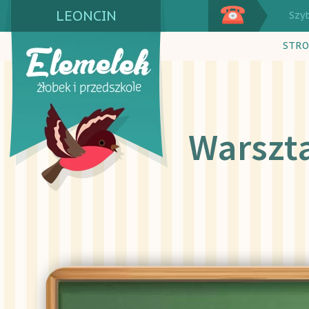
LEONCIN
Szy
STRO
Wars