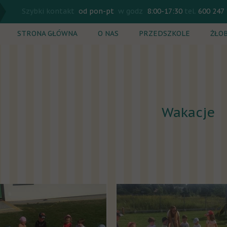
Szybki kontakt
od pon-pt
w godz
8:00-17:30
tel.
600 247
STRONA GŁÓWNA
O NAS
PRZEDSZKOLE
ŻŁO
Rekrutacja
Rekr
Plan dnia
Plan
Zajęcia dodatkowe
Zaję
Wakacje
Cennik
Cenn