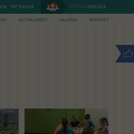
 156 787 910 619
STREFA
RODZICA
BEK
AKTUALNOŚCI
GALERIA
KONTAKT
utacja
Jadłospis
 dnia
Kalendarium
cia dodatkowe
Komunikaty
ik