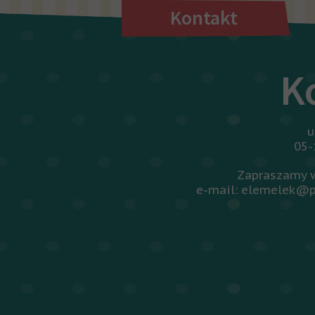
Kontakt
K
u
05-
Zapraszamy w
e-mail: elemelek@p