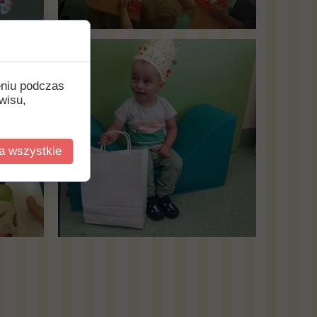
eniu podczas
wisu,
a wszystkie