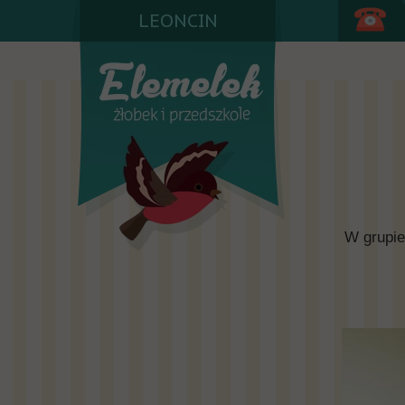
LEONCIN
W grupie