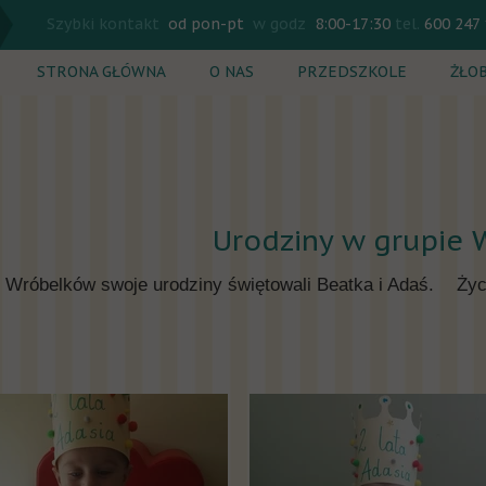
Szybki kontakt
od pon-pt
w godz
8:00-17:30
tel.
600 247
STRONA GŁÓWNA
O NAS
PRZEDSZKOLE
ŻŁO
Rekrutacja
Rekr
Plan dnia
Plan
Zajęcia dodatkowe
Zaję
Urodziny w grupie 
Cennik
Cenn
 Wróbelków swoje urodziny świętowali Beatka i Adaś.
Życ