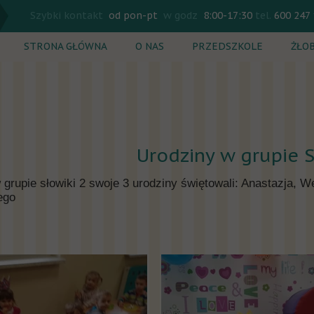
Szybki kontakt
od pon-pt
w godz
8:00-17:30
tel.
600 247
STRONA GŁÓWNA
O NAS
PRZEDSZKOLE
ŻŁO
Rekrutacja
Rekr
Plan dnia
Plan
Zajęcia dodatkowe
Zaję
Urodziny w grupie S
Cennik
Cenn
w grupie słowiki 2 swoje 3 urodziny świętowali: Anastazja, 
ego