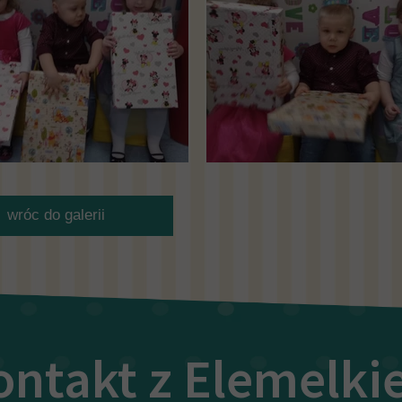
wróc do galerii
ontakt z Elemelk