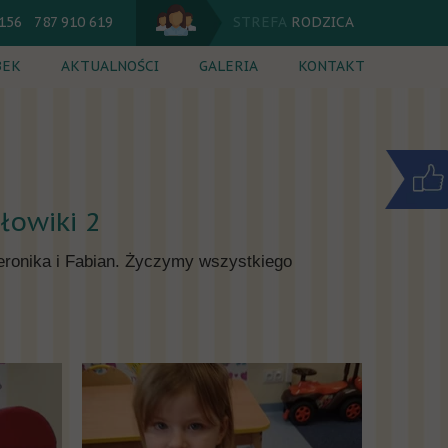
 156 787 910 619
STREFA
RODZICA
BEK
AKTUALNOŚCI
GALERIA
KONTAKT
utacja
Jadłospis
 dnia
Kalendarium
cia dodatkowe
Komunikaty
łowiki 2
ik
Weronika i Fabian. Życzymy wszystkiego