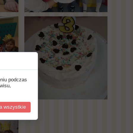
eniu podczas
wisu,
a wszystkie