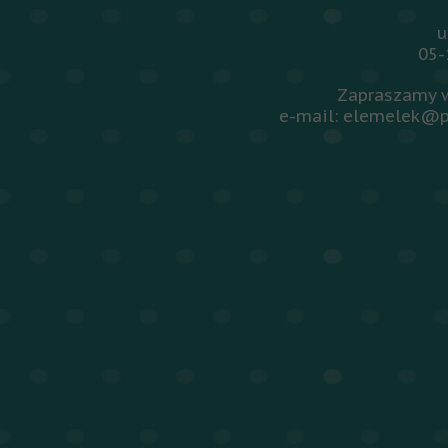
u
05-
Zapraszamy w
e-mail: elemelek@p