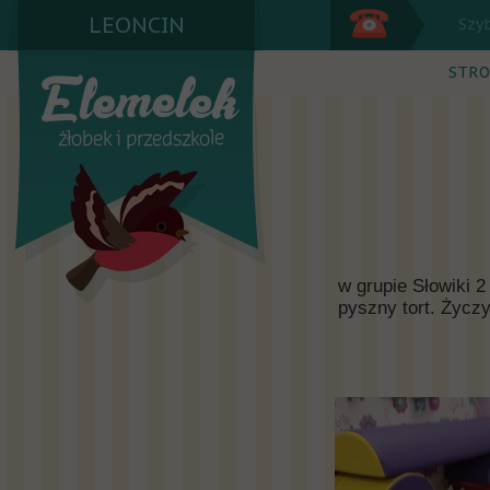
LEONCIN
Szy
STRO
w grupie Słowiki 2 
pyszny tort. Życz