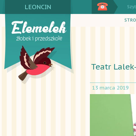
LEONCIN
Szy
STRO
Teatr Lalek
13 marca 2019