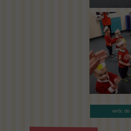
wróc do 