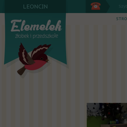
LEONCIN
Szy
STRO