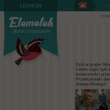
LEONCIN
Szy
STRO
Dziś w grupie Sło
Celem zajęć było
konieczności prz
Przedszkolaki dowi
Małego Ekologa".