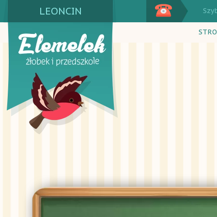
LEONCIN
Szy
STRO