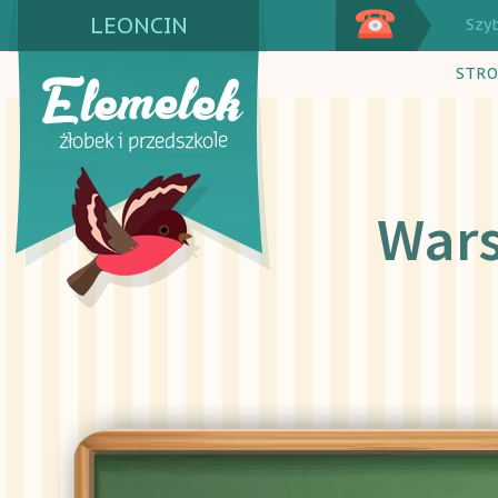
LEONCIN
Szy
STRO
Wa