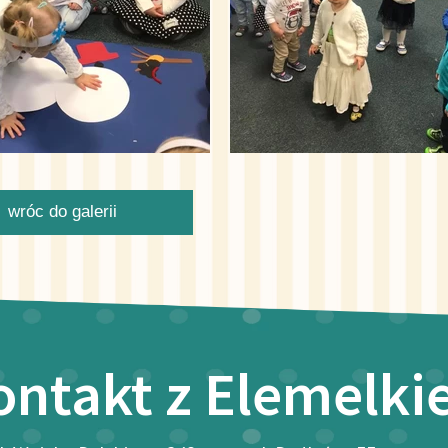
wróc do galerii
ontakt z Elemelk