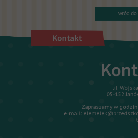
wróc do 
Kontakt
Kont
ul. Wojsk
05-152 Jan
Zapraszamy w godzina
e-mail: elemelek@przedszko