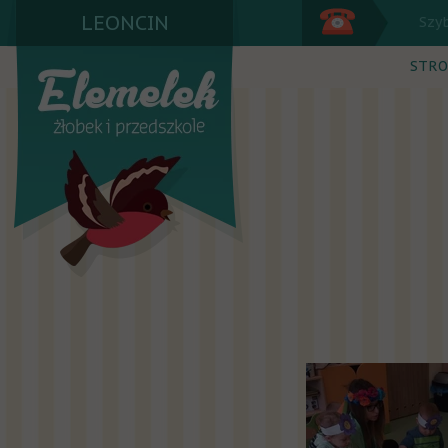
LEONCIN
Szy
STRO