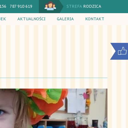
 156 787 910 619
STREFA
RODZICA
BEK
AKTUALNOŚCI
GALERIA
KONTAKT
utacja
Jadłospis
 dnia
Kalendarium
cia dodatkowe
Komunikaty
ik