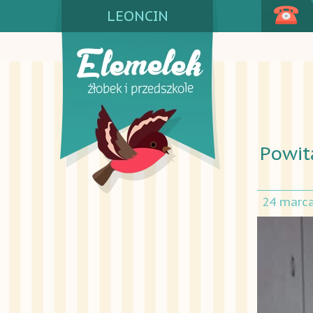
LEONCIN
Powit
24 marc