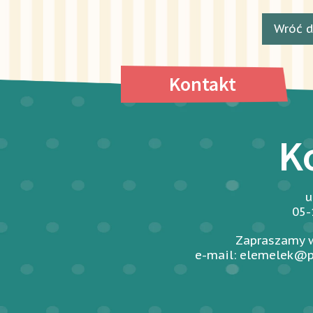
Wróć d
Kontakt
K
u
05-
Zapraszamy w
e-mail: elemelek@p