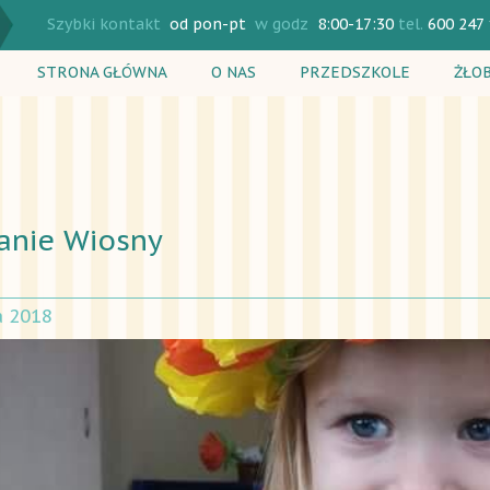
Szybki kontakt
od pon-pt
w godz
8:00-17:30
tel.
600 247
STRONA GŁÓWNA
O NAS
PRZEDSZKOLE
ŻŁO
Rekrutacja
Rekr
Plan dnia
Plan
Zajęcia dodatkowe
Zaję
anie Wiosny
Cennik
Cenn
a 2018