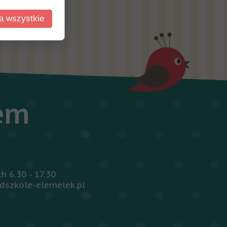
a wszystkie
iem
 6.30 - 17.30
dszkole-elemelek.pl