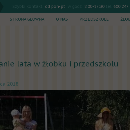
Szybki kontakt
od pon-pt
w godz
8:00-17:30
tel.
600 247
STRONA GŁÓWNA
O NAS
PRZEDSZKOLE
ŻŁO
Rekrutacja
Rekr
Plan dnia
Plan
Zajęcia dodatkowe
Zaję
anie lata w żłobku i przedszkolu
Cennik
Cenn
wca 2018