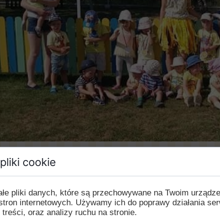
pliki cookie
żłobek i przedszkole odwiedziła Pani Lato.
Z tej okazj
naszych przedszkolaków czekało wiele atrakcji: wspóln
astyczna.
ałe pliki danych, które są przechowywane na Twoim urządz
stron internetowych. Używamy ich do poprawy działania ser
 treści, oraz analizy ruchu na stronie.