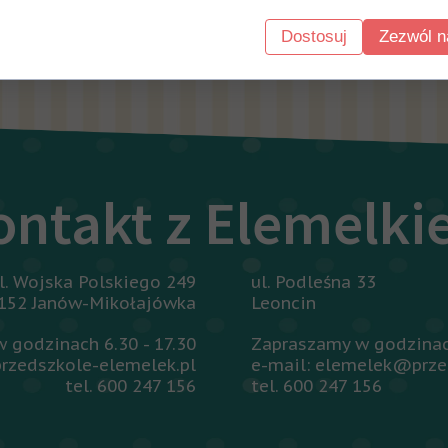
Dostosuj
Zezwól n
o listy aktualności
ontakt z Elemelk
l. Wojska Polskiego 249
ul. Podleśna 33
152 Janów-Mikołajówka
Leoncin
 godzinach 6.30 - 17.30
Zapraszamy w godzinach
rzedszkole-elemelek.pl
e-mail: elemelek@prze
tel. 600 247 156
tel. 600 247 156