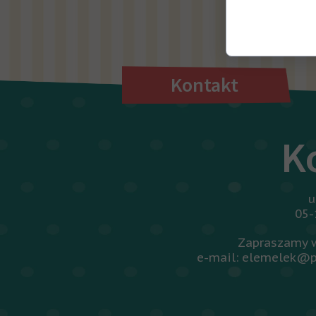
Wróć d
Kontakt
K
u
05-
Zapraszamy w
e-mail: elemelek@p