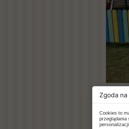
Zgoda na 
Wczoraj 
dnia na 
praca pl
Cookies to m
przeglądania 
personalizacji