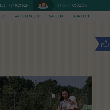
 156 787 910 619
STREFA
RODZICA
BEK
AKTUALNOŚCI
GALERIA
KONTAKT
utacja
Jadłospis
 dnia
Kalendarium
cia dodatkowe
Komunikaty
ik