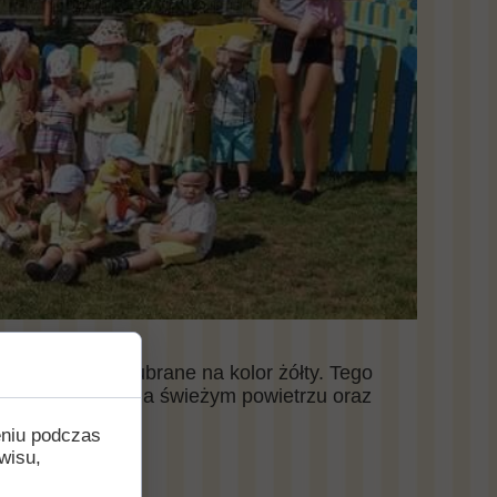
i dzieci przyszły ubrane na kolor żółty. Tego
e tańce, zabawy na świeżym powietrzu oraz
eniu podczas
wisu,