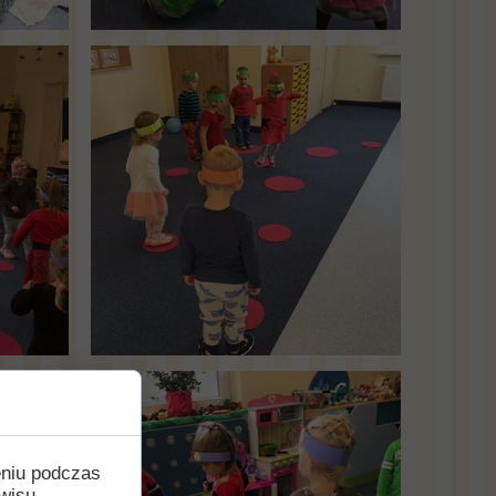
eniu podczas
wisu,