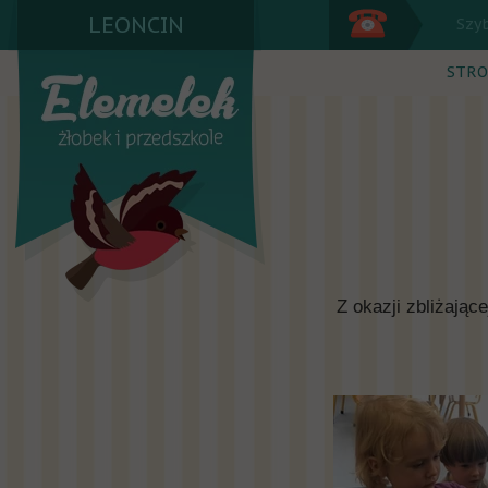
LEONCIN
Szy
STRO
Z okazji zbliżając