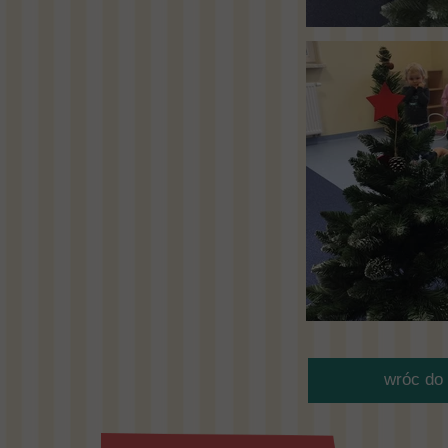
wróc do 