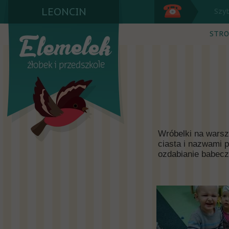
LEONCIN
Szy
STRO
Wróbelki na warsz
ciasta i nazwami p
ozdabianie babecz