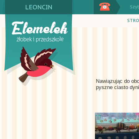
LEONCIN
Szy
STRO
Nawiązując do obch
pyszne ciasto dy