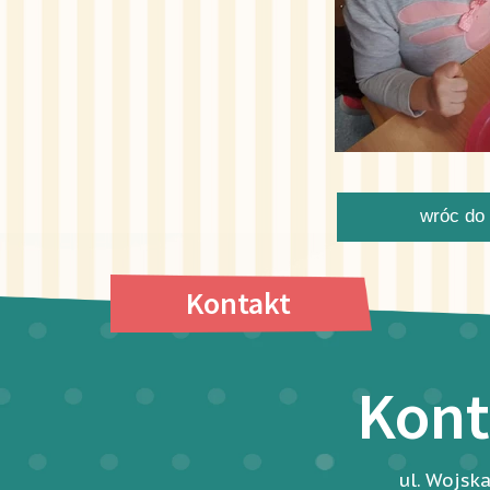
wróc do 
Kontakt
Kont
ul. Wojsk