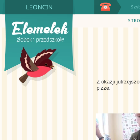
LEONCIN
Szy
STRO
Z okazji jutrzejsz
pizze.