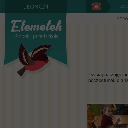
LEONCIN
Szy
STRO
Dzisiaj na zajęcia
poczęstunek dla s