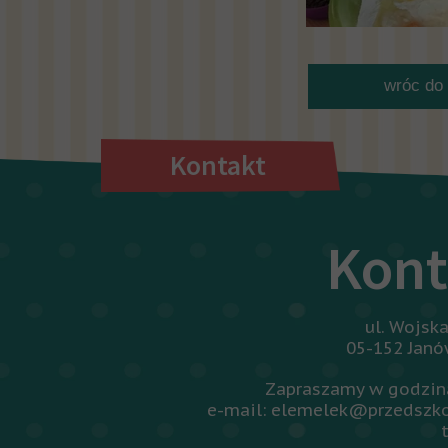
wróc do 
Kontakt
Kont
ul. Wojsk
05-152 Jan
Zapraszamy w godzina
e-mail: elemelek@przedszko