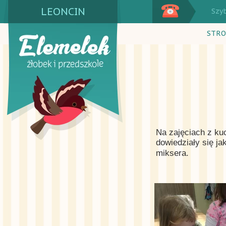
LEONCIN
Szy
STRO
Na zajęciach z ku
dowiedziały się ja
miksera.