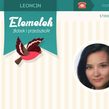
LEONCIN
Szy
STRO