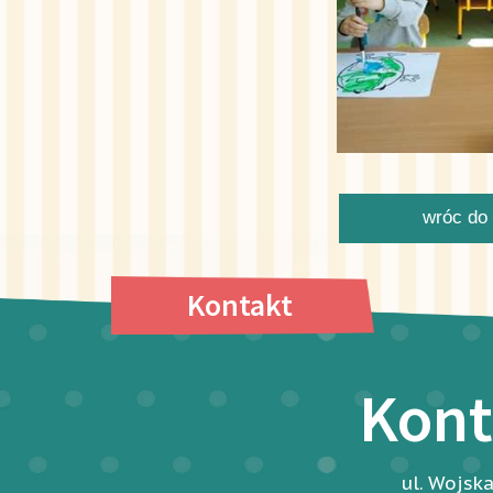
wróc do 
Kontakt
Kont
ul. Wojsk