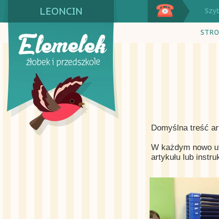
LEONCIN
Szy
STRO
Domyślna treść ar
W każdym nowo utw
artykułu lub instr