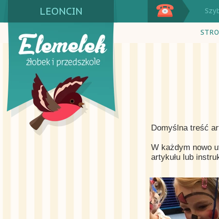
LEONCIN
Szy
STRO
Domyślna treść ar
W każdym nowo utw
artykułu lub instr