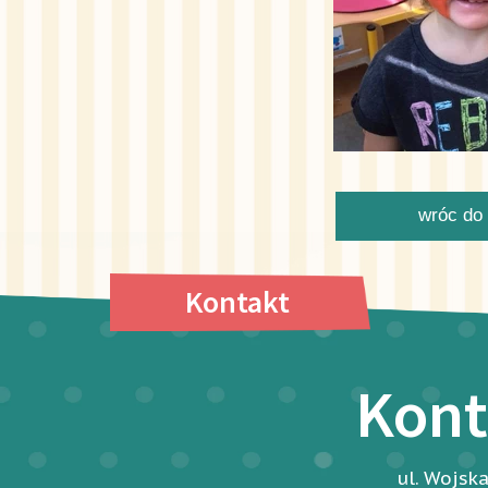
wróc do 
Kontakt
Kont
ul. Wojsk