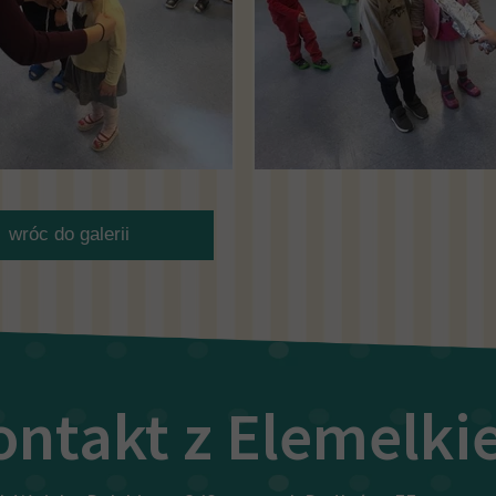
wróc do galerii
ontakt z Elemelk