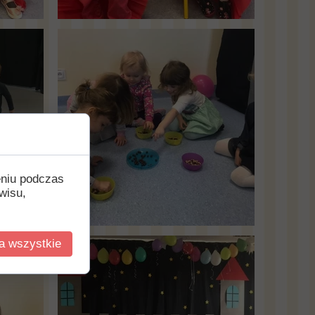
eniu podczas
wisu,
a wszystkie