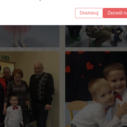
Dostosuj
Zezwól n