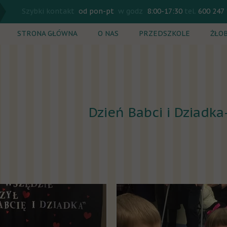
Szybki kontakt
od pon-pt
w godz
8:00-17:30
tel.
600 247
STRONA GŁÓWNA
O NAS
PRZEDSZKOLE
ŻŁO
Rekrutacja
Rekr
Plan dnia
Plan
Zajęcia dodatkowe
Zaję
Dzień Babci i Dziadka
Cennik
Cenn