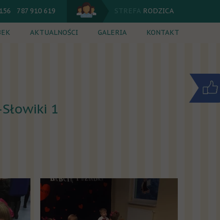
 156 787 910 619
STREFA
RODZICA
BEK
AKTUALNOŚCI
GALERIA
KONTAKT
utacja
Jadłospis
 dnia
Kalendarium
cia dodatkowe
Komunikaty
-Słowiki 1
ik