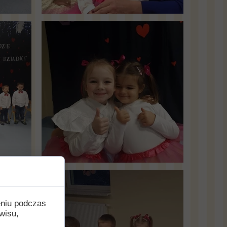
eniu podczas
wisu,