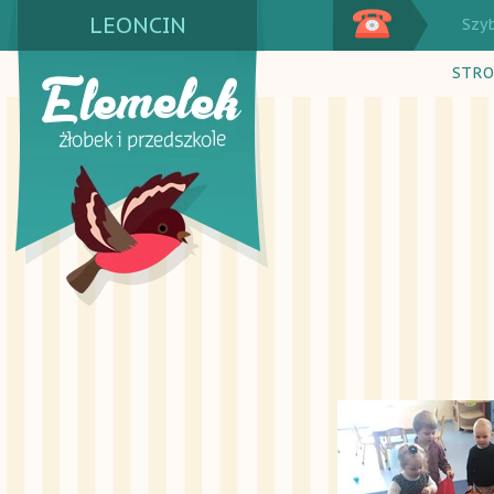
LEONCIN
Szy
STRO