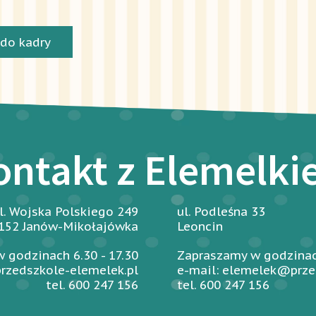
 do kadry
ontakt z Elemelk
l. Wojska Polskiego 249
ul. Podleśna 33
152 Janów-Mikołajówka
Leoncin
 godzinach 6.30 - 17.30
Zapraszamy w godzinach
rzedszkole-elemelek.pl
e-mail: elemelek@prze
tel. 600 247 156
tel. 600 247 156