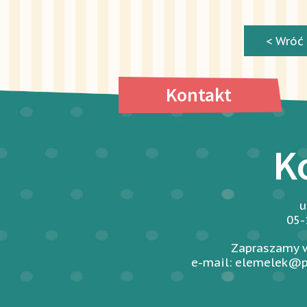
< Wróć
Kontakt
K
u
05-
Zapraszamy w
e-mail: elemelek@p