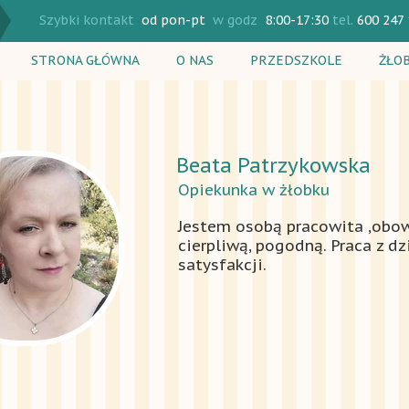
Szybki kontakt
od pon-pt
w godz
8:00-17:30
tel.
600 247
STRONA GŁÓWNA
O NAS
PRZEDSZKOLE
ŻŁO
Rekrutacja
Rekr
Plan dnia
Plan
Beata Patrzykowska
Zajęcia dodatkowe
Zaję
Opiekunka w żłobku
Cennik
Cenn
Jestem osobą pracowita ,obow
cierpliwą, pogodną. Praca z d
satysfakcji.