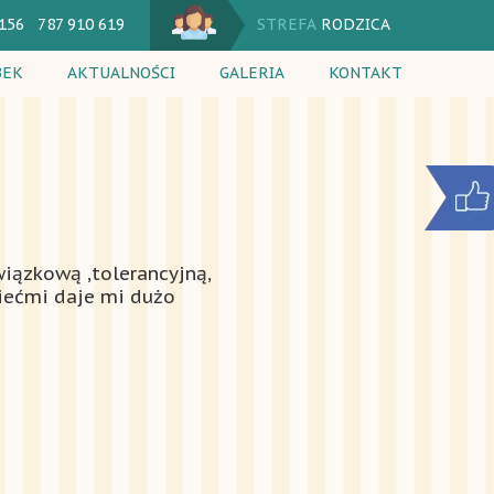
 156 787 910 619
STREFA
RODZICA
BEK
AKTUALNOŚCI
GALERIA
KONTAKT
utacja
Jadłospis
 dnia
Kalendarium
cia dodatkowe
Komunikaty
ik
iązkową ,tolerancyjną,
ziećmi daje mi dużo