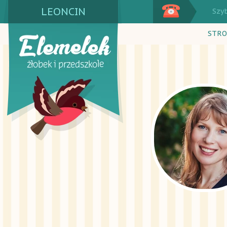
LEONCIN
Szy
STRO