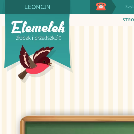
LEONCIN
Szy
STRO