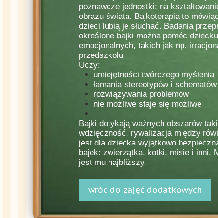
poznawcze jednostki; na kształtowanie
obrazu świata. Bajkoterapia to mówiąc
dzieci lubią je słuchać. Badania prz
określone bajki można pomóc dziecku 
emocjonalnych, takich jak np. irracjo
przedszkolu
Uczy:
umiejętności twórczego myślenia
łamania stereotypów i schematów
rozwiązywania problemów
nie możliwe staje się możliwe
Bajki dotykają ważnych obszarów takic
wdzięczność, rywalizacja między rówie
jest dla dziecka wyjątkowo bezpiecz
bajek: zwierzątka, kotki, misie i inni.
jest mu najbliższy.
wróc do zajęć dodatkowych