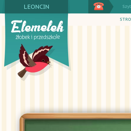
LEONCIN
Szy
STRO