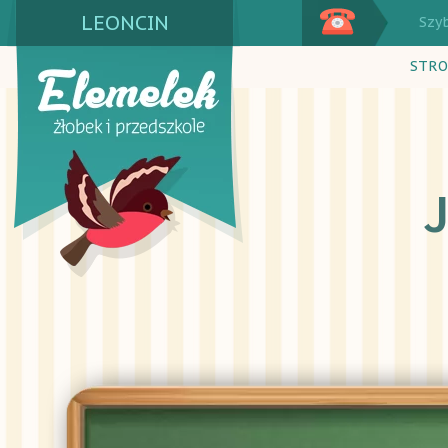
LEONCIN
Szy
STRO