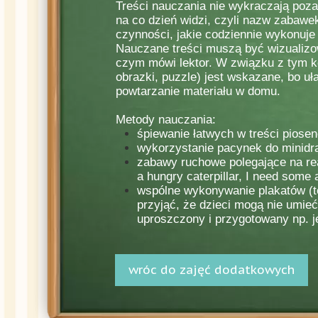
Treści nauczania nie wykraczają poza
na co dzień widzi, czyli nazw zabawek
czynności, jakie codziennie wykonuje (
Nauczane treści muszą być wizualizow
czym mówi lektor. W związku z tym ko
obrazki, puzzle) jest wskazane, bo u
powtarzanie materiału w domu.
Metody nauczania:
śpiewanie łatwych w treści piosen
wykorzystanie pacynek do minidr
zabawy ruchowe polegające na rea
a hungry caterpillar, I need some 
wspólne wykonywanie plakatów (te
przyjąć, że dzieci mogą nie umieć 
uproszczony i przygotowany np. je
wróc do zajęć dodatkowych